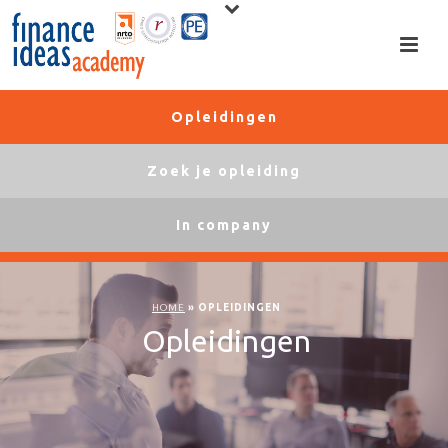
Opleidingen
Zoek je opleiding
In company
HOME
»
OPLEIDINGEN
Opleidingen