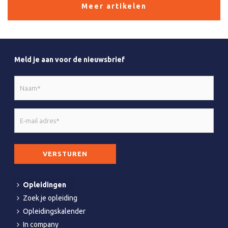
Meer artikelen
Meld je aan voor de nieuwsbrief
Naam
*
E-
mail
adres
CAPTCHA
*
Opleidingen
Zoek je opleiding
Opleidingskalender
In company