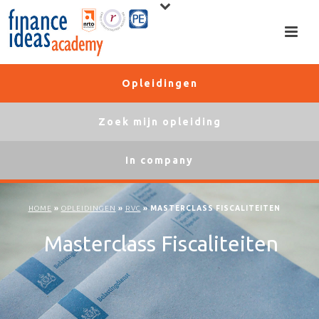
Opleidingen
Zoek mijn opleiding
In company
HOME
»
OPLEIDINGEN
»
RVC
»
MASTERCLASS FISCALITEITEN
Masterclass Fiscaliteiten