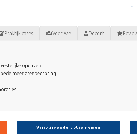
Praktijk cases
Voor wie
Docent
Revie
isvestelijke opgaven
 goede meerjarenbegroting
oraties
Vrijblijvende optie nemen