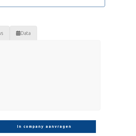
ws
Data
In company aanvragen