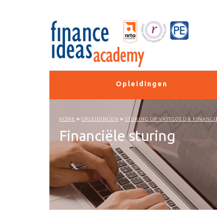
Opleidingen
HOME
»
OPLEIDINGEN
»
STURING OP VASTGOED & FINANCI
Financiële sturing