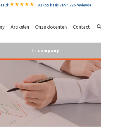
eeld:
9.3
(
op basis van 1.726 reviews
)
ny
Artikelen
Onze docenten
Contact
In company