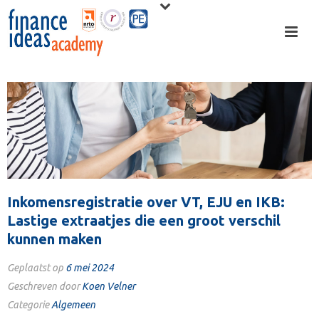
Inkomensregistratie over VT, EJU en IKB:
Lastige extraatjes die een groot verschil
kunnen maken
Geplaatst op
6 mei 2024
Geschreven door
Koen Velner
Categorie
Algemeen