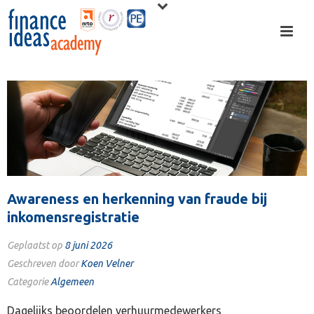
Awareness en herkenning van fraude bij
inkomensregistratie
Geplaatst op
8 juni 2026
Geschreven door
Koen Velner
Categorie
Algemeen
Dagelijks beoordelen verhuurmedewerkers