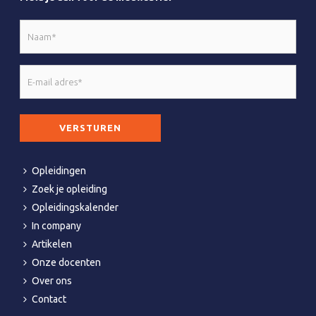
Naam
*
E-
mail
adres
CAPTCHA
*
Opleidingen
Zoek je opleiding
Opleidingskalender
In company
Artikelen
Onze docenten
Over ons
Contact