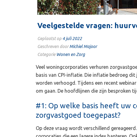
Veelgestelde vragen: huur
Geplaatst op
4 juli 2022
Geschreven door
Michiel Majoor
Categorie
Wonen en Zorg
Veel woningcorporaties verhuren zorgvastgo
basis van CPI-inflatie. Die inflatie bedroeg d
worden verhoogd. Tijdens een recent webinar 
om gaan. De hoofdlijnen die zijn besproken ti
#1: Op welke basis heeft uw 
zorgvastgoed toegepast?
Op deze vraag wordt verschillend gereageerd. 
corporaties die een lagere index hanteren. O