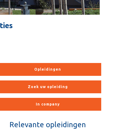
ties
Opleidingen
Zoek uw opleiding
In company
Relevante opleidingen