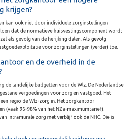
g krijgen?
 en kan ook niet door individuele zorginstellingen
melden dat de normatieve huisvestingscomponent wordt
zal als gevolg van de herijking dalen. Als gevolg
tgoedexploitatie voor zorginstellingen (verder) toe.
kantoor en de overheid in de
?
ing de landelijke budgetten voor de Wlz. De Nederlandse
egestane vergoedingen voor zorg en vastgoed. Het
een regio de Wlz-zorg in. Het zorgkantoor
even (vaak 96-98% van het NZa-maximumtarief).
 van intramurale zorg met verblijf ook de NHC. Die is
uurbeleid ook verantwoordelijkheid voor een