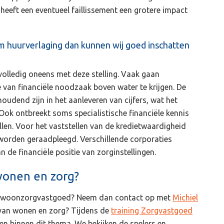
 heeft een eventueel faillissement een grotere impact
 om huurverlaging dan kunnen wij goed inschatten
 volledig oneens met deze stelling. Vaak gaan
 van financiële noodzaak boven water te krijgen. De
houdend zijn in het aanleveren van cijfers, wat het
ok ontbreekt soms specialistische financiële kennis
llen. Voor het vaststellen van de kredietwaardigheid
worden geraadpleegd. Verschillende corporaties
n de financiële positie van zorginstellingen.
onen en zorg?
uw woonzorgvastgoed? Neem dan contact op met
Michiel
d van wonen en zorg? Tijdens de
training Zorgvastgoed
gen binnen dit thema. We bekijken de spelers en