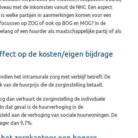
rniveau met de inkomsten vanuit de NHC. Een aspect
is welke partijen in aanmerkingen komen voor een
 focussen op ZOG of ook op BOG en MOG? In de
lang of een huurder als maatschappelijke partij of als
ffect op de kosten/eigen bijdrage
indien het intramurale zorg met verblijf betreft. De
k van de huurprijs die de zorginstelling betaalt.
rg dan verhuurt de zorginstelling de individuele
n dat geval is de huurverhoging in de
esteld aan de verhoging van sociale huurwoningen. De
lager dan 9,7%.
j het zorgkantoor een hogere