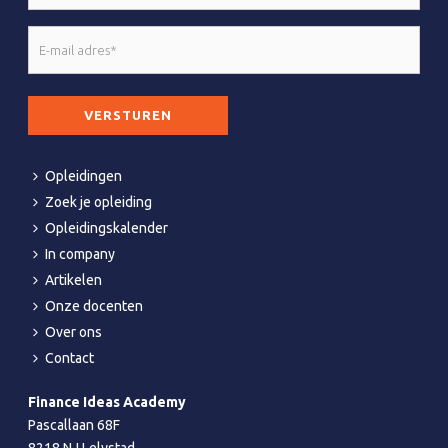
*
E-
mail
adres
CAPTCHA
*
Opleidingen
Zoek je opleiding
Opleidingskalender
In company
Artikelen
Onze docenten
Over ons
Contact
Finance Ideas Academy
Pascallaan 68F