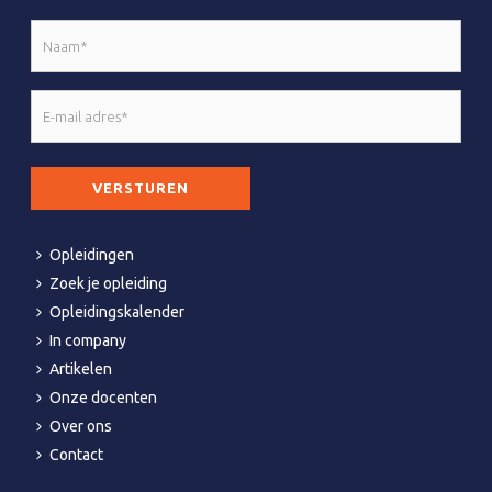
Naam
*
E-
mail
adres
CAPTCHA
*
Opleidingen
Zoek je opleiding
Opleidingskalender
In company
Artikelen
Onze docenten
Over ons
Contact