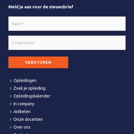
Meld je aan voor de nieuwsbrief
Naam
*
E-
mail
adres
CAPTCHA
*
Opleidingen
Zoek je opleiding
Opleidingskalender
In company
Artikelen
Onze docenten
Over ons