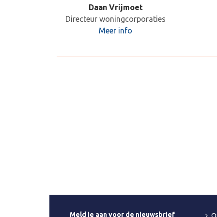
Daan Vrijmoet
Directeur woningcorporaties
Meer info
Meld je aan voor de nieuwsbrief
O