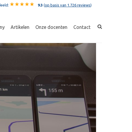
eeld:
9.3
(
op basis van 1.726 reviews
)
ny
Artikelen
Onze docenten
Contact