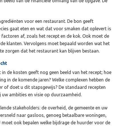
 beeld van de financiële omvang van de opgave. De
ngrediënten voor een restaurant. De bon geeft
ecies gaat eten en wat dat voor smaken dat oplevert is
factoren af, zoals het recept en de kok. Ook moet de
de klanten. Vervolgens moet bepaald worden wat het
e zorgen dat het restaurant kan blijven bestaan.
echt
t in de kosten geeft nog geen beeld van het recept; hoe
oering in de komende jaren? Welke complexen hebben de
eer of doet u dit stapsgewijs? De standaard recepten
bij uw ambities en visie op duurzaamheid.
lende stakeholders: de overheid, de gemeente en uw
versneld naar gasloos, genoeg betaalbare woningen,
 moet ook bepalen welke bijdrage de huurder voor de