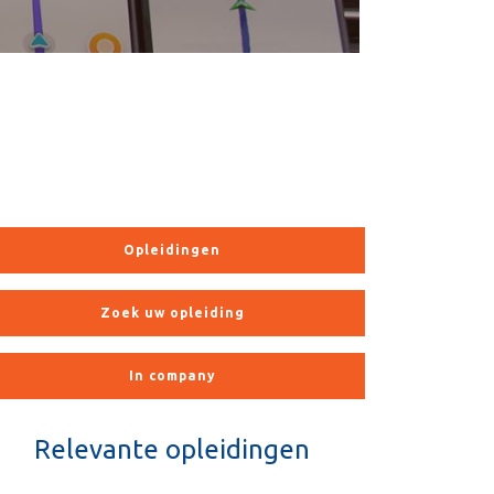
Opleidingen
Zoek uw opleiding
In company
Relevante opleidingen