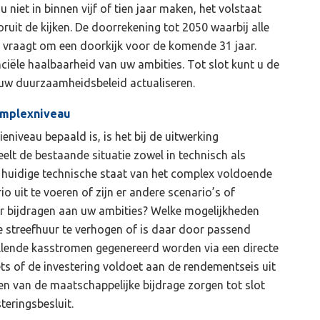
 niet in binnen vijf of tien jaar maken, het volstaat
oruit de kijken. De doorrekening tot 2050 waarbij alle
vraagt om een doorkijk voor de komende 31 jaar.
anciële haalbaarheid van uw ambities. Tot slot kunt u de
n uw duurzaamheidsbeleid actualiseren.
omplexniveau
niveau bepaald is, is het bij de uitwerking
eelt de bestaande situatie zowel in technisch als
de huidige technische staat van het complex voldoende
 uit te voeren of zijn er andere scenario’s of
er bijdragen aan uw ambities? Welke mogelijkheden
de streefhuur te verhogen of is daar door passend
llende kasstromen gegenereerd worden via een directe
ts of de investering voldoet aan de rendementseis uit
ken van de maatschappelijke bijdrage zorgen tot slot
eringsbesluit.