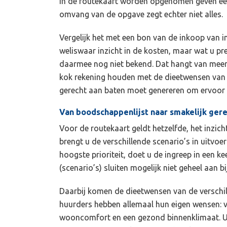
in de routekaart worden opgenomen geven een
omvang van de opgave zegt echter niet alles.
Vergelijk het met een bon van de inkoop van i
weliswaar inzicht in de kosten, maar wat u pr
daarmee nog niet bekend. Dat hangt van meer 
kok rekening houden met de dieetwensen van 
gerecht aan baten moet genereren om ervoor t
Van boodschappenlijst naar smakelijk ger
Voor de routekaart geldt hetzelfde, het inzich
brengt u de verschillende scenario’s in uitv
hoogste prioriteit, doet u de ingreep in een k
(scenario’s) sluiten mogelijk niet geheel aan 
Daarbij komen de dieetwensen van de verschil
huurders hebben allemaal hun eigen wensen: 
wooncomfort en een gezond binnenklimaat. U