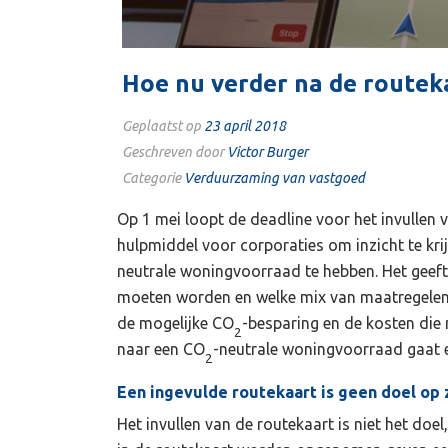
Hoe nu verder na de routek
Geplaatst op
23 april 2018
Geschreven door
Victor Burger
Categorie
Verduurzaming van vastgoed
Op 1 mei loopt de deadline voor het invullen 
hulpmiddel voor corporaties om inzicht te kr
neutrale woningvoorraad te hebben. Het geeft
moeten worden en welke mix van maatregelen 
de mogelijke CO
-besparing en de kosten di
2
naar een CO
-neutrale woningvoorraad gaat ec
2
Een ingevulde routekaart is geen doel op 
Het invullen van de routekaart is niet het doe