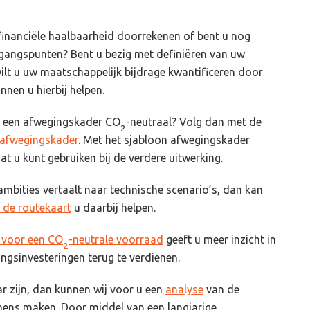
e financiële haalbaarheid doorrekenen of bent u nog
tgangspunten? Bent u bezig met definiëren van uw
lt u uw maatschappelijk bijdrage kwantificeren door
nnen u hierbij helpen.
an een afwegingskader CO
-neutraal? Volg dan met de
2
n afwegingskader
. Met het sjabloon afwegingskader
t u kunt gebruiken bij de verdere uitwerking.
ambities vertaalt naar technische scenario’s, dan kan
 de routekaart
u daarbij helpen.
n voor een CO
-neutrale voorraad
geeft u meer inzicht in
2
gsinvesteringen terug te verdienen.
ar zijn, dan kunnen wij voor u een
analyse
van de
mens maken. Door middel van een langjarige