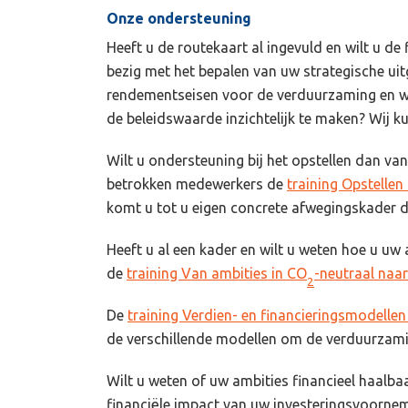
Onze ondersteuning
Heeft u de routekaart al ingevuld en wilt u d
bezig met het bepalen van uw strategische ui
rendementseisen voor de verduurzaming en wi
de beleidswaarde inzichtelijk te maken? Wij ku
Wilt u ondersteuning bij het opstellen dan v
betrokken medewerkers de
training Opstelle
komt u tot u eigen concrete afwegingskader da
Heeft u al een kader en wilt u weten hoe u uw 
de
training Van ambities in CO
-neutraal naar
2
De
training Verdien- en financieringsmodelle
de verschillende modellen om de verduurzamin
Wilt u weten of uw ambities financieel haalba
financiële impact van uw investeringsvoorne