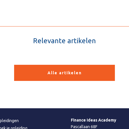
Relevante artikelen
Alle artikelen
Finance Ideas Academy
pleidingen
Pascallaan 68F
oek je opleiding