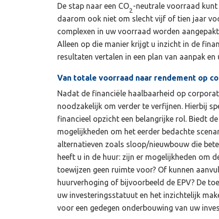
De stap naar een CO
-neutrale voorraad kunt u
2
daarom ook niet om slecht vijf of tien jaar vo
complexen in uw voorraad worden aangepakt 
Alleen op die manier krijgt u inzicht in de fin
resultaten vertalen in een plan van aanpak e
Van totale voorraad naar rendement op c
Nadat de financiële haalbaarheid op corporatie
noodzakelijk om verder te verfijnen. Hierbij sp
financieel opzicht een belangrijke rol. Biedt 
mogelijkheden om het eerder bedachte scenario
alternatieven zoals sloop/nieuwbouw die bet
heeft u in de huur: zijn er mogelijkheden om 
toewijzen geen ruimte voor? Of kunnen aanvu
huurverhoging of bijvoorbeeld de EPV? De toe
uw investeringsstatuut en het inzichtelijk ma
voor een gedegen onderbouwing van uw invest