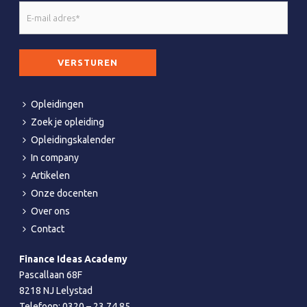
E-
mail
adres
CAPTCHA
*
Opleidingen
Zoek je opleiding
Opleidingskalender
In company
Artikelen
Onze docenten
Over ons
Contact
Finance Ideas Academy
Pascallaan 68F
8218 NJ Lelystad
Telefoon:
0320 – 23 74 85