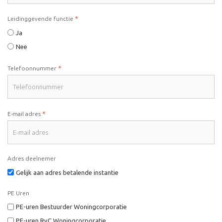
*
Leidinggevende functie
Ja
Nee
*
Telefoonnummer
*
E-mail adres
Adres deelnemer
Gelijk aan adres betalende instantie
PE Uren
PE-uren Bestuurder Woningcorporatie
PE-uren RvC Woningcorporatie