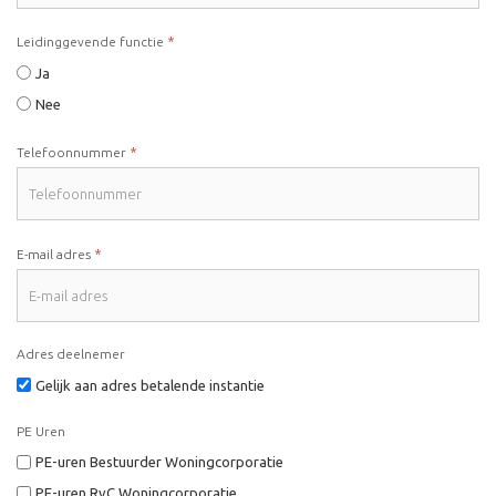
*
Leidinggevende functie
Ja
Nee
*
Telefoonnummer
*
E-mail adres
Adres deelnemer
Gelijk aan adres betalende instantie
PE Uren
PE-uren Bestuurder Woningcorporatie
PE-uren RvC Woningcorporatie