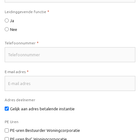
*
Leidinggevende functie
Ja
Nee
*
Telefoonnummer
*
E-mail adres
Adres deelnemer
Gelijk aan adres betalende instantie
PE Uren
PE-uren Bestuurder Woningcorporatie
PE-uren RvC Woningcorporatie