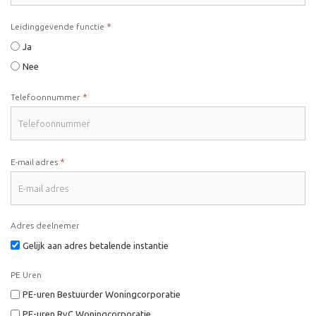
*
Leidinggevende functie
Ja
Nee
*
Telefoonnummer
*
E-mail adres
Adres deelnemer
Gelijk aan adres betalende instantie
PE Uren
PE-uren Bestuurder Woningcorporatie
PE-uren RvC Woningcorporatie