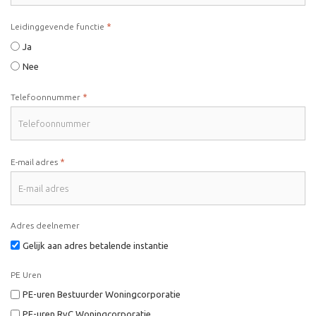
*
Leidinggevende functie
Ja
Nee
*
Telefoonnummer
*
E-mail adres
Adres deelnemer
Gelijk aan adres betalende instantie
PE Uren
PE-uren Bestuurder Woningcorporatie
PE-uren RvC Woningcorporatie