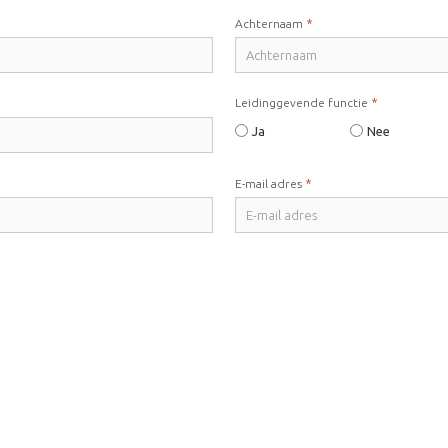
*
Achternaam
*
Leidinggevende functie
Ja
Nee
*
E-mail adres