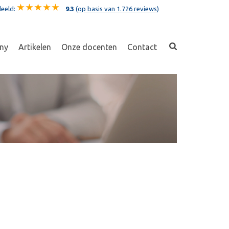
eeld:
9.3
(
op basis van 1.726 reviews
)
ny
Artikelen
Onze docenten
Contact