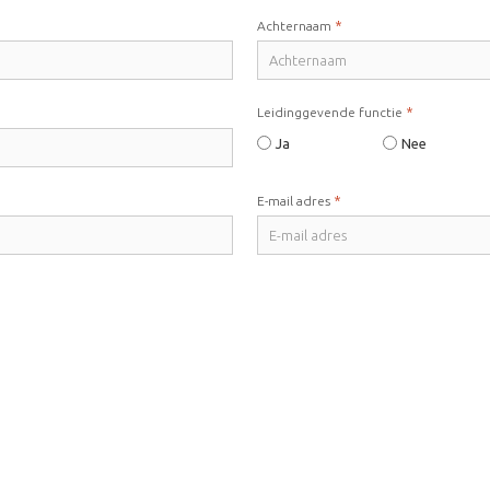
*
Achternaam
*
Leidinggevende functie
Ja
Nee
*
E-mail adres