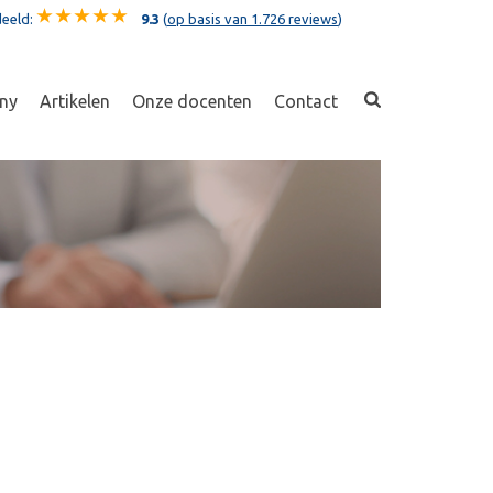
eeld:
9.3
(
op basis van 1.726 reviews
)
ny
Artikelen
Onze docenten
Contact