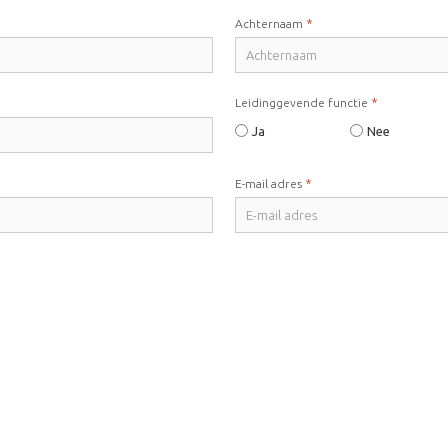
*
Achternaam
*
Leidinggevende functie
Ja
Nee
*
E-mail adres