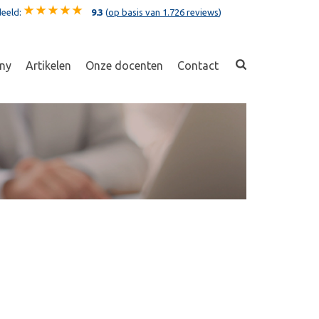
eeld:
9.3
(
op basis van 1.726 reviews
)
ny
Artikelen
Onze docenten
Contact