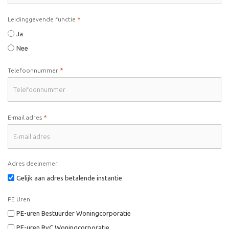
*
Leidinggevende functie
Ja
Nee
*
Telefoonnummer
*
E-mail adres
Adres deelnemer
Gelijk aan adres betalende instantie
PE Uren
PE-uren Bestuurder Woningcorporatie
PE-uren RvC Woningcorporatie