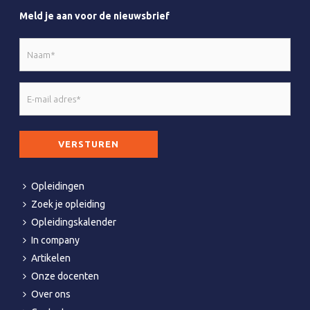
Meld je aan voor de nieuwsbrief
Naam
*
E-
mail
adres
CAPTCHA
*
Opleidingen
Zoek je opleiding
Opleidingskalender
In company
Artikelen
Onze docenten
Over ons