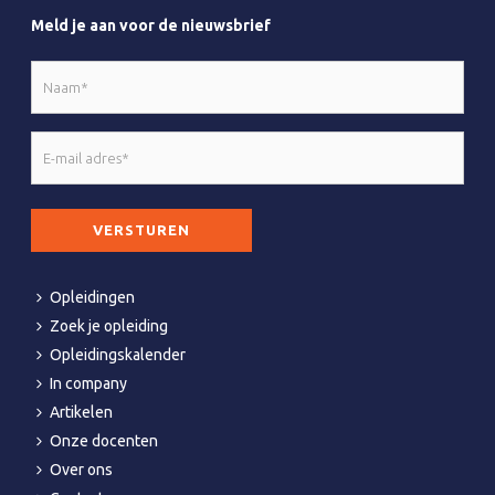
Meld je aan voor de nieuwsbrief
Naam
*
E-
mail
adres
CAPTCHA
*
Opleidingen
Zoek je opleiding
Opleidingskalender
In company
Artikelen
Onze docenten
Over ons