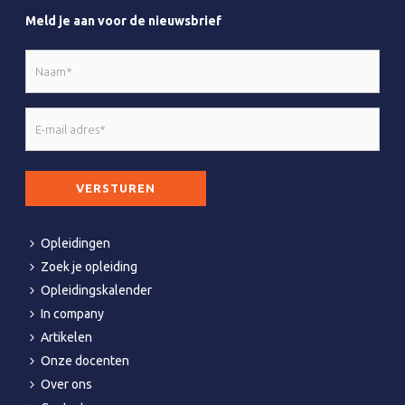
Meld je aan voor de nieuwsbrief
Naam
*
E-
mail
adres
CAPTCHA
*
Opleidingen
Zoek je opleiding
Opleidingskalender
In company
Artikelen
Onze docenten
Over ons