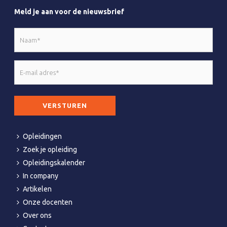
Meld je aan voor de nieuwsbrief
Naam
*
E-
mail
adres
CAPTCHA
*
Opleidingen
Zoek je opleiding
Opleidingskalender
In company
Artikelen
Onze docenten
Over ons