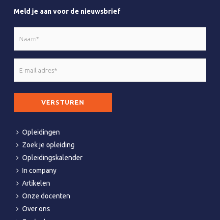
Meld je aan voor de nieuwsbrief
Naam
*
E-
mail
adres
CAPTCHA
*
Opleidingen
Zoek je opleiding
Opleidingskalender
In company
Artikelen
Onze docenten
Over ons