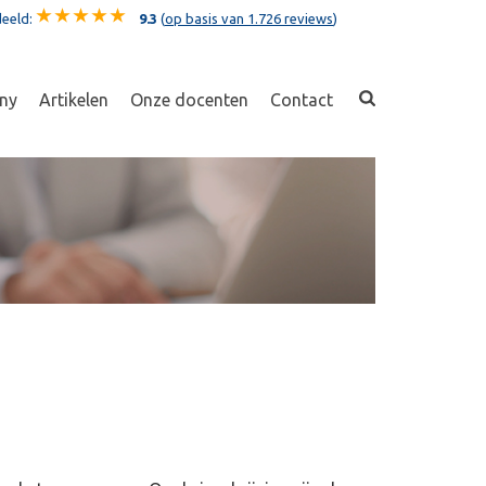
eeld:
9.3
(
op basis van 1.726 reviews
)
ny
Artikelen
Onze docenten
Contact