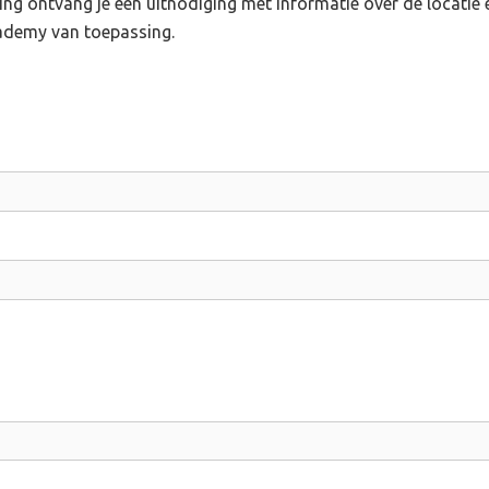
ng ontvang je een uitnodiging met informatie over de locatie 
ademy van toepassing.