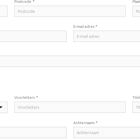
*
Postcode
Plaa
*
E-mail adres
*
Voorletters
Tite
*
Achternaam