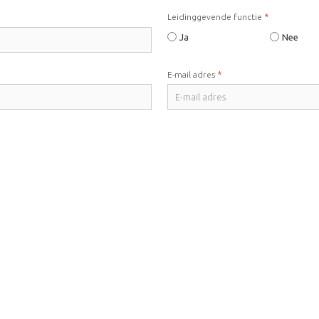
*
Leidinggevende functie
Ja
Nee
*
E-mail adres