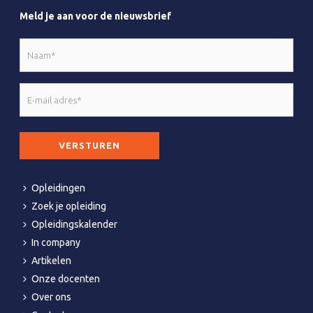
Meld je aan voor de nieuwsbrief
Naam
*
E-
mail
adres
CAPTCHA
*
Opleidingen
Zoek je opleiding
Opleidingskalender
In company
Artikelen
Onze docenten
Over ons