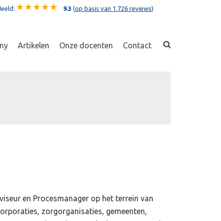
eeld:
9.3
(
op basis van 1.726 reviews
)
ny
Artikelen
Onze docenten
Contact
viseur en Procesmanager op het terrein van
orporaties, zorgorganisaties, gemeenten,